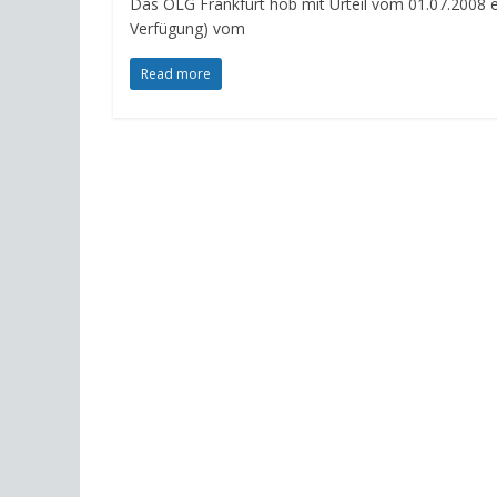
Das OLG Frankfurt hob mit Urteil vom 01.07.2008 ei
Verfügung) vom
Read more