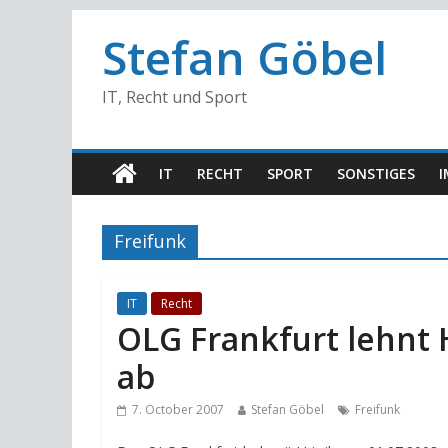
Stefan Göbel
IT, Recht und Sport
IT
RECHT
SPORT
SONSTIGES
I
Freifunk
IT
Recht
OLG Frankfurt lehnt
ab
7. October 2007
Stefan Göbel
Freifunk