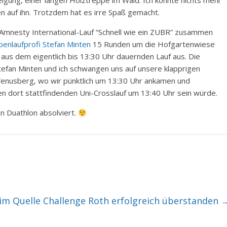
eigung, einer langen Holztreppe im Wald. Ich konnte nichts mehr
en auf ihn. Trotzdem hat es irre Spaß gemacht.
 Amnesty International-Lauf “Schnell wie ein ZUBR” zusammen
enlaufprofi Stefan Minten
15 Runden um die Hofgartenwiese
aus dem eigentlich bis 13:30 Uhr dauernden Lauf aus. Die
tefan Minten und ich schwangen uns auf unsere klapprigen
enusberg, wo wir pünktlich um 13:30 Uhr ankamen und
den dort stattfindenden Uni-Crosslauf um 13:40 Uhr sein würde.
n Duathlon absolviert.
m Quelle Challenge Roth erfolgreich überstanden