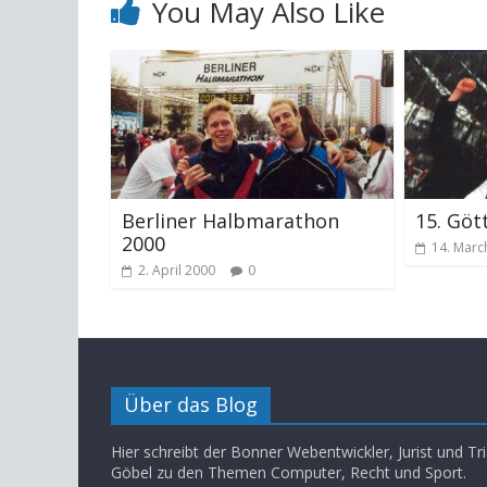
You May Also Like
Berliner Halbmarathon
15. Göt
2000
14. Marc
2. April 2000
0
Über das Blog
Hier schreibt der Bonner Webentwickler, Jurist und Tri
Göbel zu den Themen Computer, Recht und Sport.