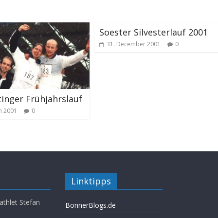
Soester Silvesterlauf 2001
31. December 2001
0
tinger Frühjahrslauf
h 2001
0
Linktipps
athlet Stefan
BonnerBlogs.de