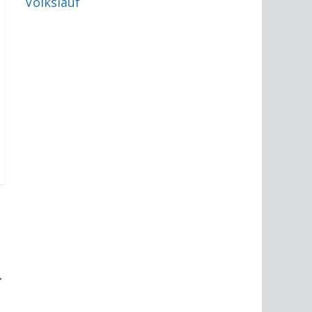
Volkslauf
→